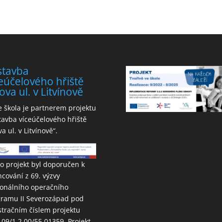
stavba
eúčelového hřiště
ova ul. v Litvínově
 škola je partnerem projektu
tavba víceúčelového hřiště
va ul. v Litvínově“.
o projekt byl doporučen k
ncování z 69. výzvy
onálního operačního
ramu II Severozápad pod
stračním číslem projektu
.09/1.2.00/55.01359. Projekt