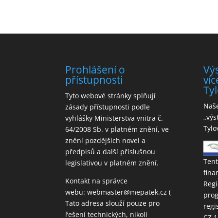
Prohlášení o
Vý
přístupnosti
víc
Tyl
Tyto webové stránky splňují
Naše
zásady přístupnosti podle
„výs
vyhlášky Ministerstva vnitra č.
Tylo
64/2008 Sb. v platném znění, ve
znění pozdějších novel a
předpisů a další příslušnou
Tent
legislativou v platném znění.
fina
Kontakt na správce
Regi
webu:
webmaster@mepatek.cz
(
prog
Tato adresa slouží pouze pro
regi
řešení technických, nikoli
CZ.1