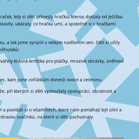
aček, kdy si děti přinesly hračku, kterou dostaly od Ježíška.
avily, ukázaly, co hračka umí, a společně si s hračkami
, a tak jsme vyrazili s velkým nadšením ven. Děti si užily
sněhuláků.
vářely krásná krmítka pro ptáčky, mrazivé obrázky, sněhové
lec, kam jsme zvířátkům donesli ovoce a zeleninu.
e, při kterých si děti vyzkoušely spolupráci, obratnost a
 a povídali si o vitamínech, které nám pomáhají být silní a
 zdravou svačinku, na které si děti pochutnaly.