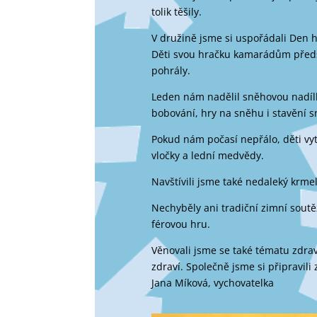
tolik těšily.
V družině jsme si uspořádali Den hr
Děti svou hračku kamarádům předst
pohrály.
Leden nám nadělil sněhovou nadílku
bobování, hry na sněhu i stavění 
Pokud nám počasí nepřálo, děti vyt
vločky a lední medvědy.
Navštívili jsme také nedaleký krme
Nechyběly ani tradiční zimní soutěž
férovou hru.
Věnovali jsme se také tématu zdraví
zdraví. Společně jsme si připravili
Jana Míková, vychovatelka