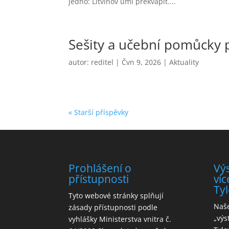
jedno: Litvínov umí překvapit....
Sešity a učební pomůcky 
autor:
reditel
|
Čvn 9, 2026
|
Aktuality
« Starší příspěvky
Prohlášení o
Vý
přístupnosti
víc
Tyl
Tyto webové stránky splňují
Naše
zásady přístupnosti podle
„výs
vyhlášky Ministerstva vnitra č.