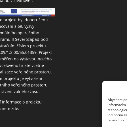
va ul. v Litvínově“.
o projekt byl doporučen k
ncování z 69. výzvy
onálního operačního
ramu II Severozápad pod
stračním číslem projektu
.09/1.2.00/55.01359. Projekt
aměřen na výstavbu nového
účelového hřiště včetně
talizace veřejného prostoru.
m projektu je vytvoření
itního veřejného prostoru
trávení volného času.
Abychom posk
í informace o projektu
informacím o
eznete
zde
.
technologie
jedinečná I
ovlivnit urči