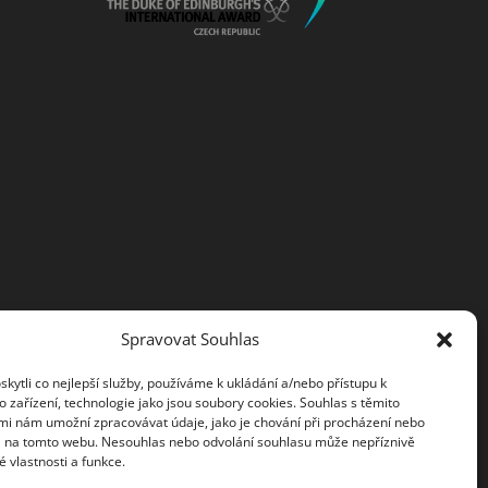
Spravovat Souhlas
ytli co nejlepší služby, používáme k ukládání a/nebo přístupu k
 zařízení, technologie jako jsou soubory cookies. Souhlas s těmito
mi nám umožní zpracovávat údaje, jako je chování při procházení nebo
D na tomto webu. Nesouhlas nebo odvolání souhlasu může nepříznivě
té vlastnosti a funkce.