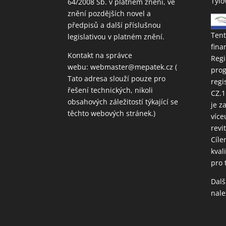
Tylo
64/2008 Sb. v platném znění, ve
znění pozdějších novel a
předpisů a další příslušnou
Tent
legislativou v platném znění.
fina
Kontakt na správce
Regi
webu:
webmaster@mepatek.cz
(
prog
Tato adresa slouží pouze pro
regi
řešení technických, nikoli
CZ.1
obsahových záležitostí týkající se
je z
těchto webových stránek.)
více
revi
Cíle
kval
pro 
Dalš
nal