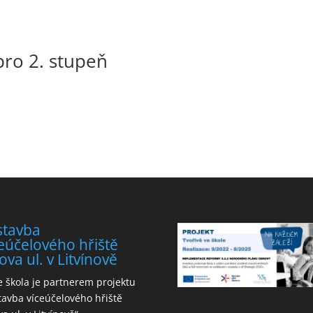
pro 2. stupeň
stavba
eúčelového hřiště
ova ul. v Litvínově
 škola je partnerem projektu
tavba víceúčelového hřiště