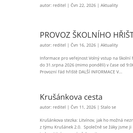
autor:
reditel
|
Čvn 22, 2026
|
Aktuality
PROVOZ ŠKOLNÍHO HŘIŠ
autor:
reditel
|
Čvn 16, 2026
|
Aktuality
Informace pro veřejnost Volný vstup na školní
do 31.srpna 2026 (mimo pondělí) v čase od 9:0
Provozní řád hřiště DALŠÍ INFORMACE V...
Krušánkova cesta
autor:
reditel
|
Čvn 11, 2026
|
Stalo se
Krušánkova stezka: Litvínov, jak ho možná nez
z týmu Krušánek 2.0. Společně se žáky jsme ji 