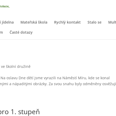
í jídelna
Mateřská škola
Rychlý kontakt
Stalo se
Mult
em
Časté dotazy
a ve školní družině
. Na oslavu Dne dětí jsme vyrazili na Náměstí Míru, kde se konal
ásnými a nápaditými obrázky. Za svou snahu byly odměněny osvěžují
pro 1. stupeň