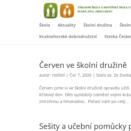
Škola
Aktuality
Školní družina
Školn
Krušnohorské dobrodružství
Stezka Česk
Červen ve školní družině
autor:
reditel
|
Čvc 7, 2026
|
Stalo se
,
Ze život
Červen jsme si ve školní družině opravdu užili
Křídový den. Děti vyzdobily náměstí svými kr
zmrzlinou a limonádou. Počasí nám po celý...
Sešity a učební pomůcky 