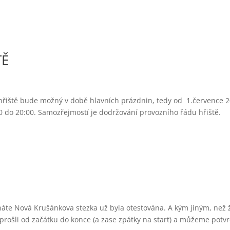
TĚ
 hřiště bude možný v době hlavních prázdnin, tedy od 1.července 
0 do 20:00. Samozřejmostí je dodržování provozního řádu hřiště.
náte Nová Krušánkova stezka už byla otestována. A kým jiným, než 
prošli od začátku do konce (a zase zpátky na start) a můžeme potvr