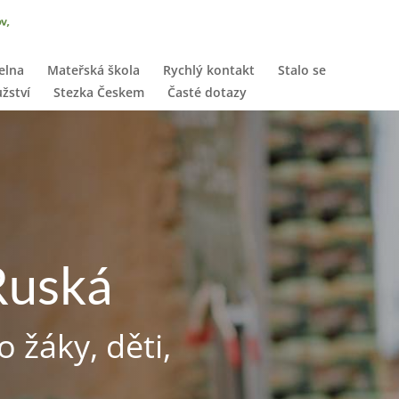
delna
Mateřská škola
Rychlý kontakt
Stalo se
žství
Stezka Českem
Časté dotazy
 Ruská
o žáky, děti,