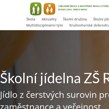
Škola
Aktuality
Školní družina
Školní jí
Multidisciplinární tým
Krušnohorské dobrodru
Školní jídelna ZŠ
Jídlo z čerstvých surovin pr
zaměstnance a veřejnost