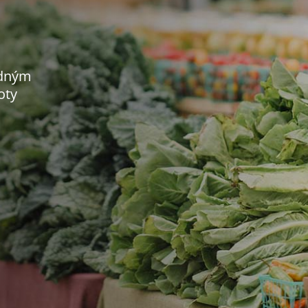
odným
oty