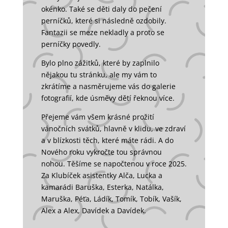
okénko. Také se děti daly do pečení
perníčků, které si následně ozdobily.
Fantazii se meze nekladly a proto se
perníčky povedly.
Bylo plno zážitků, které by zaplnilo
nějakou tu stránku, ale my vám to
zkrátíme a nasměrujeme vás do galerie
fotografií, kde úsměvy dětí řeknou více.
Přejeme vám všem krásné prožití
vánočních svátků, hlavně v klidu, ve zdraví
a v blízkosti těch, které máte rádi. A do
Nového roku vykročte tou správnou
nohou. Těšíme se napočtenou v roce 2025.
Za Klubíček asistentky Alča, Lucka a
kamarádi Baruška, Esterka, Natálka,
Maruška, Péťa, Ládík, Tomík, Tobík, Vašík,
Alex a Alex, Davídek a Davídek.