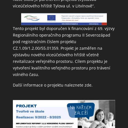
víceúčelového hřiště Tylova ul. v Litvínově“.
Tento projekt byl doporučen k financování z 69. výzvy
Regionálního operačního programu II Severozápad
pod registračním číslem projektu
CZ.1.09/1.2.00/55.01359. Projekt je zaměřen na
výstavbu nového víceúčelového hřiště včetně
revitalizace veřejného prostoru. Cílem projektu je
vytvoření kvalitního veřejného prostoru pro trávení
volného času.
Další informace o projektu naleznete
zde
.