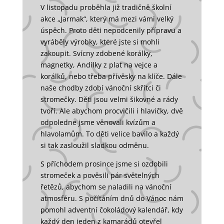
V listopadu proběhla již tradičně školní
akce „Jarmak“, který má mezi vámi velký
úspěch. Proto děti nepodcenily přípravu a
vyráběly výrobky, které jste si mohli
zakoupit. Svícny zdobené korálky,
magnetky, Andílky z plat na vejce a
korálků, nebo třeba přívěsky na klíče. Dále
naše chodby zdobí vánoční skřítci či
stromečky. Děti jsou velmi šikovné a rády
tvoří. Ale abychom procvičili i hlavičky, dvě
odpoledne jsme věnovali kvízům a
hlavolamům. To děti velice bavilo a každý
si tak zasloužil sladkou odměnu.
S příchodem prosince jsme si ozdobili
stromeček a pověsili pár světelných
řetězů, abychom se naladili na vánoční
atmosféru. S počítáním dnů do Vánoc nám
pomohl adventní čokoládový kalendář, kdy
každý den jeden z kamarádů otevřel