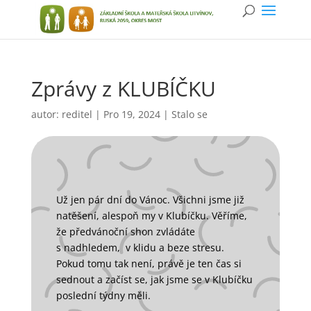
Zprávy z KLUBÍČKU
autor:
reditel
|
Pro 19, 2024
|
Stalo se
Už jen pár dní do Vánoc. Všichni jsme již
natěšení, alespoň my v Klubíčku. Věříme,
že předvánoční shon zvládáte
s nadhledem, v klidu a beze stresu.
Pokud tomu tak není, právě je ten čas si
sednout a začíst se, jak jsme se v Klubíčku
poslední týdny měli.