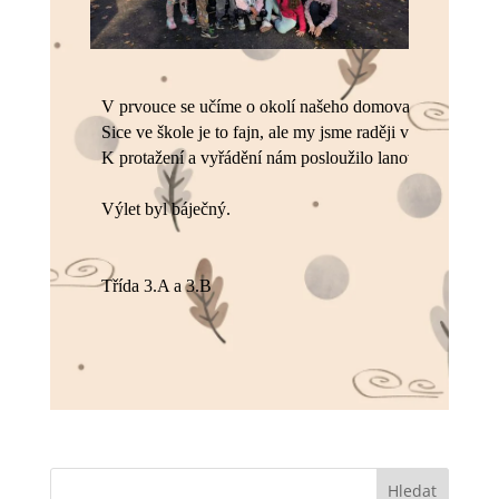
V prvouce se učíme o okolí našeho domova. 

Sice ve škole je to fajn, ale my jsme raději využili kr
Výlet byl báječný.

Třída 3.A a 3.B