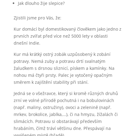
Jak dlouho žije slepice?
Zjistili jsme pro Vás, že:
Kur domácí byl domestikovaný člověkem jako jedno z
prvních zvířat před více než 5000 lety v oblasti
dnešní Indie.
Kur má krátký ostrý zobák uzpůsobený k zobání
potravy. Nemá zuby a potravu drtí svalnatým
žaludkem s drsnou sliznicí, pískem a kamínky. Na
nohou má čtyři prsty. Palec je vytočený opačným
směrem k zajištění stability při stání.
Jedná se o všežravce, který si kromě různých druhů
zrní ve volné přírodě pochutná i na bobulovinách
(např. maliny, ostružiny), ovoci a zelenině (např.
mrkev, brokolice, jablka,…), či na hmyzu, žížalách či
slimácích. Potravu si obstarávají především
hrabáním, čímž tráví většinu dne. Přespávají na
vyvýšeném místě (hřadě).