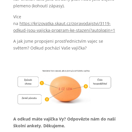
plemeno (kohoutí zápasy).
Více
na
https://krizovatka.skaut.cz/zpravodajstvi/3119-
odkud-jsou-vajicka-program-ke-stazeni?autologin=1
A jak jsme propojeni prostřednictvím vajec se
světem? Odkud pochází Vaše vajíčka?
A odkud máte vajíčka Vy? Odpovězte nám do naší
školní ankety. Děkujeme.