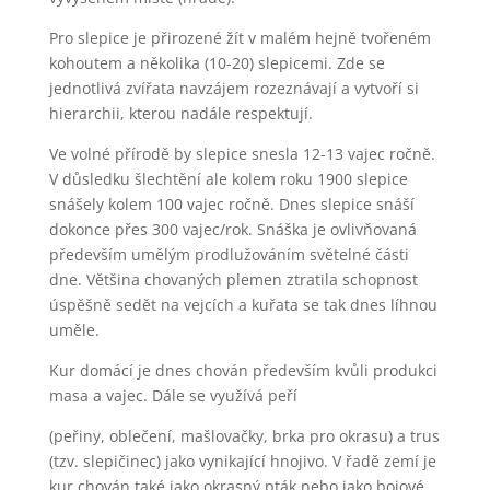
Pro slepice je přirozené žít v malém hejně tvořeném
kohoutem a několika (10-20) slepicemi. Zde se
jednotlivá zvířata navzájem rozeznávají a vytvoří si
hierarchii, kterou nadále respektují.
Ve volné přírodě by slepice snesla 12-13 vajec ročně.
V důsledku šlechtění ale kolem roku 1900 slepice
snášely kolem 100 vajec ročně. Dnes slepice snáší
dokonce přes 300 vajec/rok. Snáška je ovlivňovaná
především umělým prodlužováním světelné části
dne. Většina chovaných plemen ztratila schopnost
úspěšně sedět na vejcích a kuřata se tak dnes líhnou
uměle.
Kur domácí je dnes chován především kvůli produkci
masa a vajec. Dále se využívá peří
(peřiny, oblečení, mašlovačky, brka pro okrasu) a trus
(tzv. slepičinec) jako vynikající hnojivo. V řadě zemí je
kur chován také jako okrasný pták nebo jako bojové