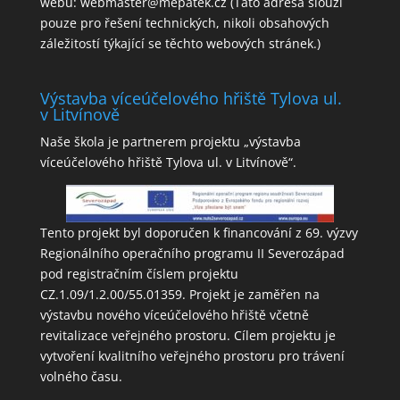
webu:
webmaster@mepatek.cz
(Tato adresa slouží
pouze pro řešení technických, nikoli obsahových
záležitostí týkající se těchto webových stránek.)
Výstavba víceúčelového hřiště Tylova ul.
v Litvínově
Naše škola je partnerem projektu „výstavba
víceúčelového hřiště Tylova ul. v Litvínově“.
Tento projekt byl doporučen k financování z 69. výzvy
Regionálního operačního programu II Severozápad
pod registračním číslem projektu
CZ.1.09/1.2.00/55.01359. Projekt je zaměřen na
výstavbu nového víceúčelového hřiště včetně
revitalizace veřejného prostoru. Cílem projektu je
vytvoření kvalitního veřejného prostoru pro trávení
volného času.