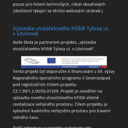
pouze pro řešení technických, nikoli obsahových
záležitostí týkající se těchto webových stránek.)
Výstavba víceúčelového hřiště Tylova ul.
v Litvínově
Naše škola je partnerem projektu „výstavba
víceúčelového hřiště Tylova ul. v Litvínově“.
Tento projekt byl doporučen k financování z 69. výzvy
Regionálního operačního programu II Severozápad
pod registračním číslem projektu
CZ.1.09/1.2.00/55.01359. Projekt je zaměřen na
výstavbu nového víceúčelového hřiště včetně
revitalizace veřejného prostoru. Cílem projektu je
vytvoření kvalitního veřejného prostoru pro trávení
volného času.
Další informace o projektu naleznete
zde
.