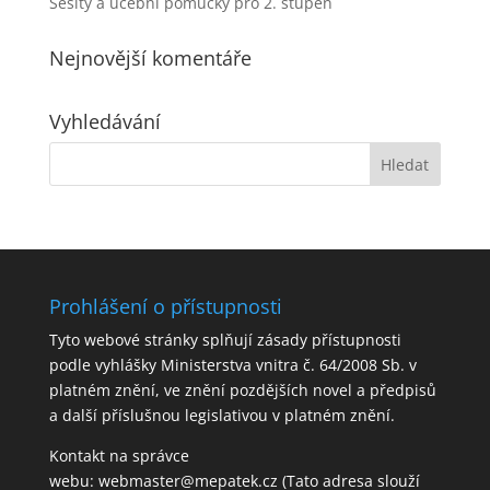
Sešity a učební pomůcky pro 2. stupeň
Nejnovější komentáře
Vyhledávání
Prohlášení o přístupnosti
Tyto webové stránky splňují zásady přístupnosti
podle vyhlášky Ministerstva vnitra č. 64/2008 Sb. v
platném znění, ve znění pozdějších novel a předpisů
a další příslušnou legislativou v platném znění.
Kontakt na správce
webu:
webmaster@mepatek.cz
(Tato adresa slouží